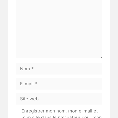
Commentaire
Nom
E-
mail
Site
web
Enregistrer mon nom, mon e-mail et
mon site dans le navigateur pour mon