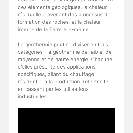
des éléments géologiques, la chaleur
résiduelle provenant des processus de
formation des roches, et la chaleur
interne de la Terre elle-même.
La géothermie peut se diviser en trois
catégories : la géothermie de faible, de
moyenne et de haute énergie. Chacune
d’elles présente des applications
spécifiques, allant du chauffage
résidentiel à la production d’électricité
en passant par les utilisations
industrielles.