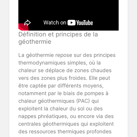
Définition et principes de la
géothermie
La géothermie repose sur des principes
thermodynamiques simples, où la
chaleur se déplace de zones chaudes
vers des zones plus froides. Elle peut
être captée par différents moyens,
notamment par le biais de pompes à
chaleur géothermiques (PAC) qui
exploitent la chaleur du sol ou des
nappes phréatiques, ou encore via des
centrales géothermiques qui exploitent
des ressources thermiques profondes