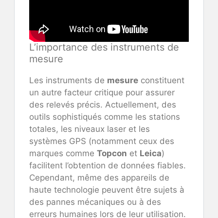
L’importance des instruments de
mesure
Les instruments de
mesure
constituent
un autre facteur critique pour assurer
des relevés précis. Actuellement, des
outils sophistiqués comme les stations
totales, les niveaux laser et les
systèmes GPS (notamment ceux des
marques comme
Topcon
et
Leica
)
facilitent l’obtention de données fiables.
Cependant, même des appareils de
haute technologie peuvent être sujets à
des pannes mécaniques ou à des
erreurs humaines lors de leur utilisation.