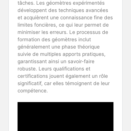
tâches. Les géomètres expérimentés
développent des techniques avancées
et acquièrent une connaissance fine des
limites foncières, ce qui leur permet de
minimiser les erreurs. Le processus de
formation des géomètres inclut
généralement une phase théorique
suivie de multiples apports pratiques,
garantissant ainsi un savoir-faire
robuste. Leurs qualifications et
certifications jouent également un rôle
significatif, car elles témoignent de leur
compétence.