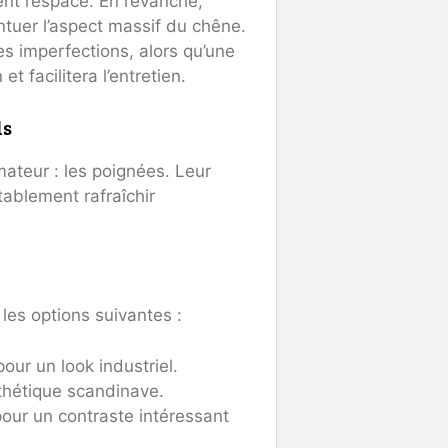
nt l’espace. En revanche,
ntuer l’aspect massif du chêne.
es imperfections, alors qu’une
t facilitera l’entretien.
ls
mateur : les poignées. Leur
tablement rafraîchir
es options suivantes :
our un look industriel.
hétique scandinave.
pour un contraste intéressant