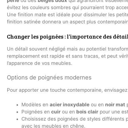
perle
ou des
beiges doux
qui agrandiront visuelleme
évitez les couleurs sombres qui pourraient trop acce
Une finition mate est idéale pour dissimuler les petit
finition satinée donnera un aspect plus contemporain e
Changer les poignées : l’importance des détai
Un détail souvent négligé mais au potentiel transfor
remplacement est rapide et sans tracas, et peut véri
l’apparence de vos meubles.
Options de poignées modernes
Pour apporter une touche contemporaine, envisagez l
Modèles en
acier inoxydable
ou en
noir mat
p
Poignées en
cuir
ou en
bois clair
pour une est
Choisissez des poignées de styles différents 
avec les meubles en chêne.